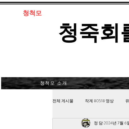
​청척모
​청죽회
청척모 소개
전체 게시물
작계 80518 영상
유
정 담
2024년 7월 6
김대중 북한경찰 납치고문
안보