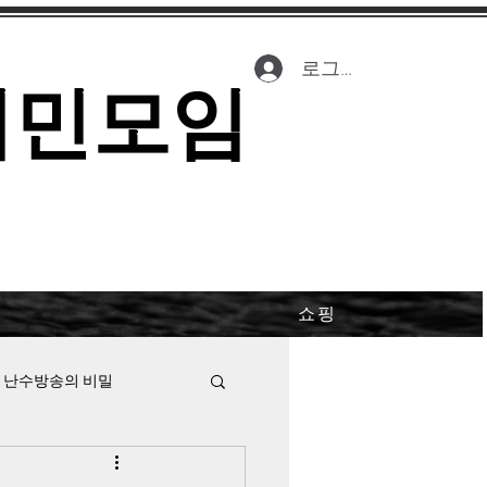
로그인
시민모임
쇼핑
 난수방송의 비밀