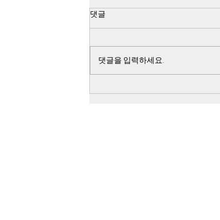
댓글
댓글을 입력하세요.
한화, 서욱 영입 나비효과로 천
궁2 루마니아에서 탈락