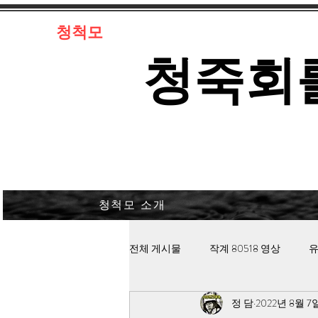
​청척모
​청죽회
청척모 소개
전체 게시물
작계 80518 영상
유
정 담
2022년 8월 7
김대중 북한경찰 납치고문
안보