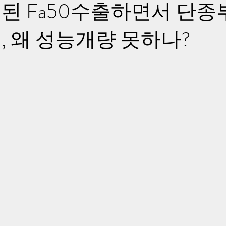
된 Fa50수출하면서 단종
, 왜 성능개량 못하나?