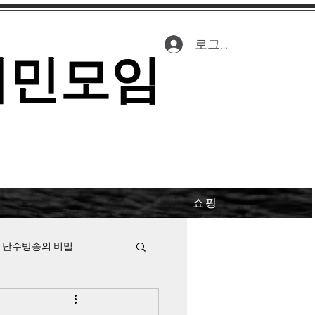
로그인
시민모임
쇼핑
 난수방송의 비밀