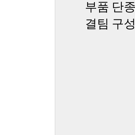
부품 단종
결팀 구성