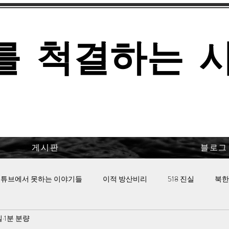
를 척결하는 
게시판
블로그
튜브에서 못하는 이야기들
이적 방산비리
518 진실
북한
일
1분 분량
 핫이슈
이태원 참사의 진실