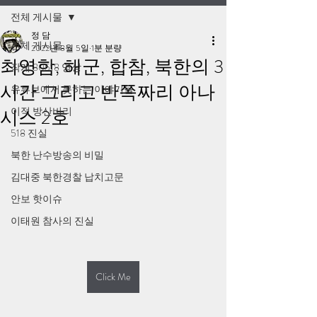
전체 게시물
정 담
전체 게시물
2022년 8월 5일
1분 분량
최영함, 해군, 합참, 북한의 3
작계 80518 영상
시간 그리고 반쪽짜리 아나
유튜브에서 못하는 이야기들
이적 방산비리
시스 2호
518 진실
북한 난수방송의 비밀
김대중 북한경찰 납치고문
안보 핫이슈
이태원 참사의 진실
Click Me