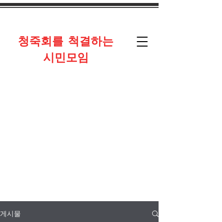
​청죽회를 척결하는
시민모임
게시물