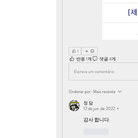
1
반응 1개
댓글 4개
Escreva um comentário
Ordenar por:
Mais recente
정 담
12 de jun. de 2022
•
감사 합니다.
Curtir