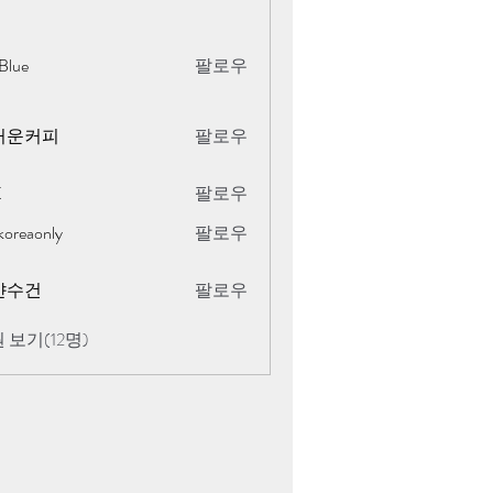
Blue
팔로우
거운커피
팔로우
K
팔로우
koreaonly
팔로우
only
얀수건
팔로우
 보기(12명)