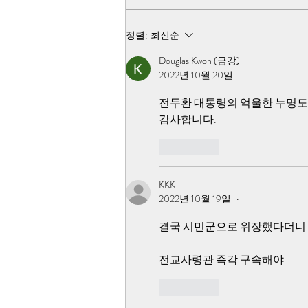
기 때문에 조사에 접근 자체를 못하
고, 북한군은 개입하지 않았다고 거
정렬:
최신순
짓 발표를 한 것입니다
Douglas Kwon (금강)
2022년 10월 20일
•
전두환 대통령의 억울한 누명도
감사합니다.
좋아요
KKK
2022년 10월 19일
•
결국 시민군으로 위장했다더니
전교사령관 즉각 구속해야...
좋아요