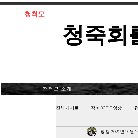
​청척모
​청죽회
청척모 소개
전체 게시물
작계 80518 영상
유
정 담
2022년 10월 1
김대중 북한경찰 납치고문
안보