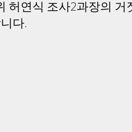
조위 허연식 조사2과장의 
니다.