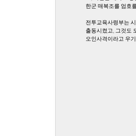
한군 매복조를 엄호를
전투교육사령부는 시
출동시켰고, 그것도 
오인사격이라고 우기고