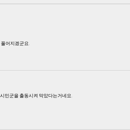
있고, 518 기록물에 반하는 주장을
군복을
하게 되면 형사 처벌을 하려는 위협
고 한
적인 움직임을 보이고 있어서 아무
받게 
도 이의제기를 하지 않고 지금까지
국군을
시간을 보내 왔고, 미국 정부도 관
대원 
심을 보이지 않고 있습니다.
니까
 풀어지겠군요.
 시민군을 출동시켜 막았다는거네요.