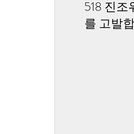
518 진
를 고발합