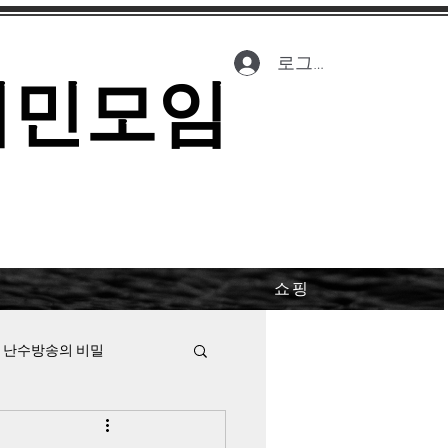
로그인
시민모임
쇼핑
 난수방송의 비밀