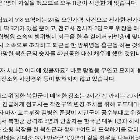
 1명이 자살을 했으므로 모두 11명이 사망한 게 맞습니다. 
묘지 518 묘역에는 24일 오인사격 사건으로 전사한 전사자
 딱 9기가 있을 뿐이고, 전교사 전사자 2명으로 위장을 해
통합병원 소속의 방위병이 퇴근을 한 후 길에서 카빈총에 맞
교사 소속으로 조작하고 퇴근을 한 방위병을 출근을 하는 것
사망한 북한군의 숫자를 42년동안 대신 채우게 했던 것입니
자 시신은 어디에 있을까요?  바로 망월동 무연고 묘지에 묻
장소와 사망경위 등이 밝혀지지 않고 있습니다.
로 위장한 북한군이 매복한 장소는 2시간 전 까지는 20
전에 긴급하게 전교사는 작전구역 변경 조치를 취해 교도대대
지자 마자 교수부장 김병엽 준장이 시민군이 공수부대로 위
서 북한군 공격조 8명과 인솔자는 한국군 대위 1명과 하사
 소령 복장을 한 북한군과 함께 11여단이 도착하기를 같이
옆에는 김대중 여단 반란군 100명이 길을 좌우로 나누어 