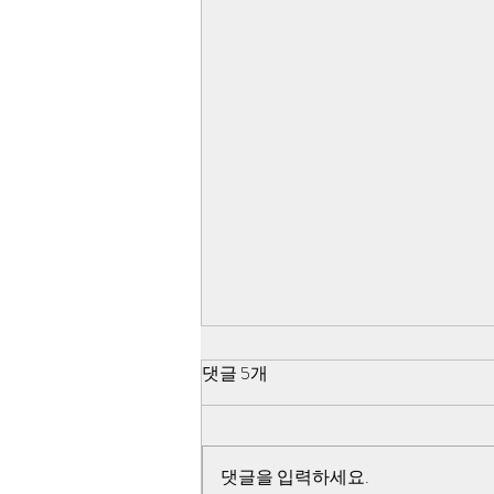
5·18 쌍방 펙트체크-검찰,국방
댓글 5개
부,518 진조위는 모두 북한군
관련 조사를 포기
검찰과 국방부 518 진조위가 진상
규명 불능이라고 선언한 사건 자체
댓글을 입력하세요.
가 북한군이 직접 작전을 한 내용이