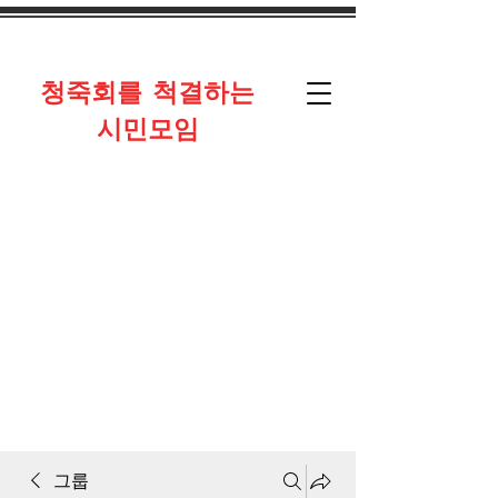
​청죽회를 척결하는
시민모임
그룹