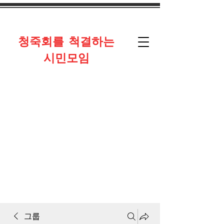
​청죽회를 척결하는
시민모임
그룹