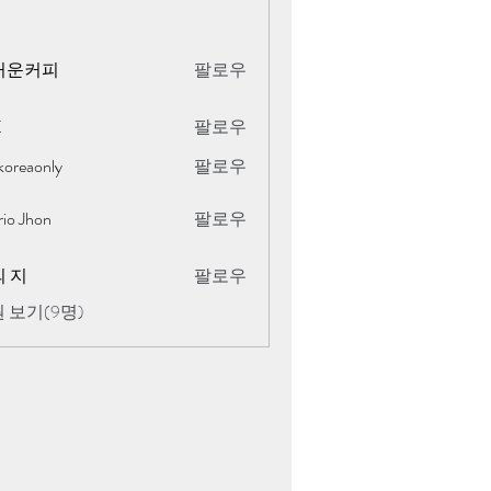
거운커피
팔로우
K
팔로우
koreaonly
팔로우
only
rio Jhon
팔로우
 지
팔로우
 보기(9명)