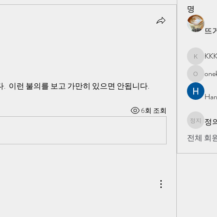
명
뜨
KK
KKK
one
onekorea
  이런 불의를 보고 가만히 있으면 안됩니다.
Har
6회 조회
정의
정의 지
전체 회원