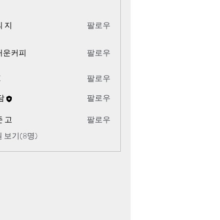
 지
팔로우
거운커피
팔로우
K
팔로우
담
팔로우
 고
팔로우
 보기(8명)