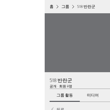
홈
그룹
518 반란군
518 반란군
공개
·
회원 8명
그룹 활동
미디어
뒤로