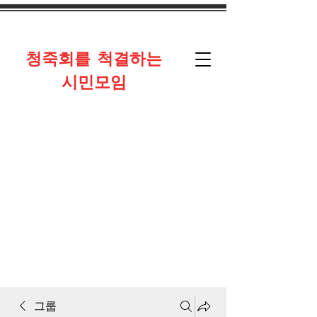
​청죽회를 척결하는
시민모임
그룹