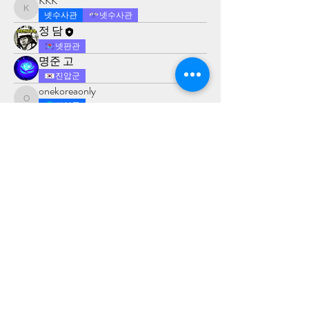
KKK
KKK
넷수사관
넷수사관
정 담
넷판관
명준 고
진압군
onekoreaonly
onekoreaonly
진압군
큰오빠
진압군
Joro
넷판관
​청척모
​후원계좌
국민
354601-04-201516
​도서출판 청척모
cofes1@yahoo.com