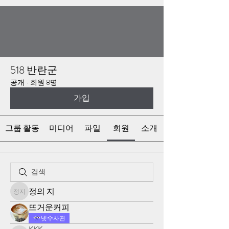
518 반란군
공개
·
회원 8명
가입
그룹 활동
미디어
파일
회원
소개
정의 지
정의 지
뜨거운커피
넷수사관