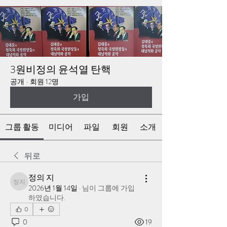
3원비정의 윤석열 탄핵
공개
·
회원 12명
가입
그룹 활동
미디어
파일
회원
소개
뒤로
정의 지
정의 지
2026년 1월 14일
·
님이 그룹에 가입
하였습니다.
0
0
19