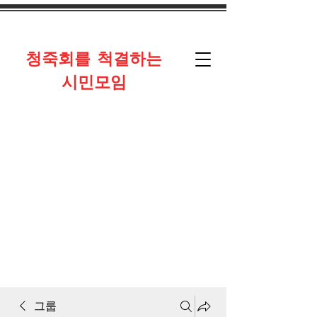
​청죽회를 척결하는
시민모임
그룹