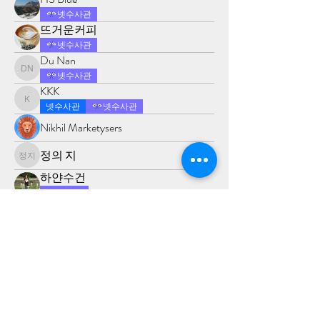
넷수사관
뜨거운커피
넷수사관
Du Nan
Du Nan
넷수사관
KKK
KKK
넷수사관
넷수사관
Nikhil Marketysers
정의 지
정의 지
하얀수건
진압군
정 담
넷판관
수표교
넷판관
Ak Tyagi
Ak Tyagi
진압군