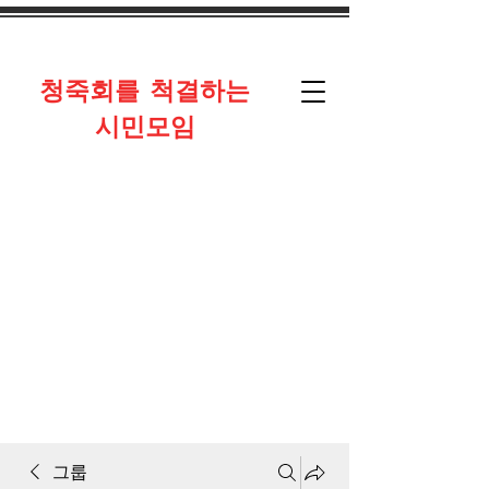
​청죽회를 척결하는
시민모임
그룹