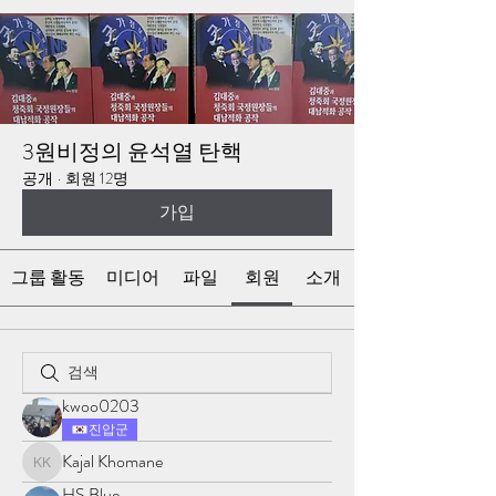
3원비정의 윤석열 탄핵
공개
·
회원 12명
가입
그룹 활동
미디어
파일
회원
소개
kwoo0203
진압군
Kajal Khomane
Kajal Khomane
HS Blue