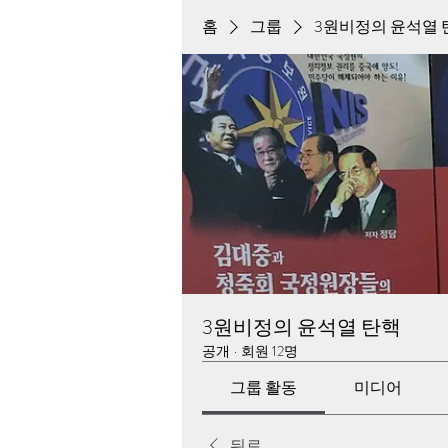
홈
그룹
3원비정의 윤석열 
3원비정의 윤석열 탄핵
공개
·
회원 12명
그룹 활동
미디어
뒤로