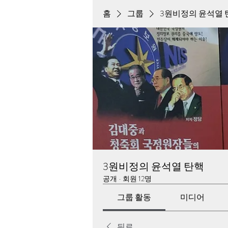
홈
그룹
3원비정의 윤석열 
3원비정의 윤석열 탄핵
공개
·
회원 12명
그룹 활동
미디어
뒤로