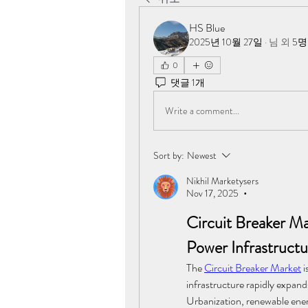
HS Blue
2025년 10월 27일
·
님
외
5명
0
댓글 1개
Write a comment...
Sort by:
Newest
Nikhil Marketysers
Nov 17, 2025
•
Circuit Breaker Ma
Power Infrastruct
The 
Circuit Breaker Market
 
infrastructure rapidly expands
Urbanization, renewable energ