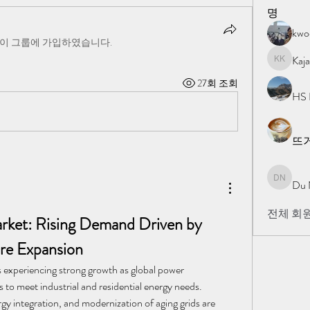
명
kw
이 그룹에 가입하였습니다.
Kaj
Kajal Kh
27회 조회
HS 
뜨
Du 
Du Nan
전체 회원
rket: Rising Demand Driven by 
ure Expansion
is experiencing strong growth as global power 
 to meet industrial and residential energy needs. 
y integration, and modernization of aging grids are 