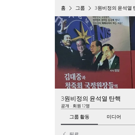
홈
그룹
3원비정의 윤석열 
3원비정의 윤석열 탄핵
공개
·
회원 12명
그룹 활동
미디어
뒤로