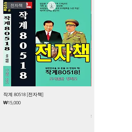
전자책
작계 80518 [전자책]
김대중과 청죽회 
공작대중과 청죽회
가격
₩15,000
화 공작 [전자책]
가격
₩15,000