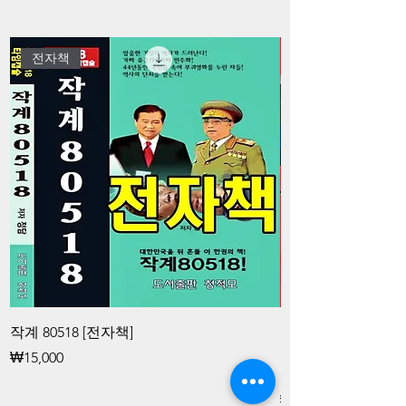
전자책
작계 80518 [전자책]
김대중과 청죽회 
공작대중과 청죽회
가격
₩15,000
화 공작 [전자책]
가격
₩15,000