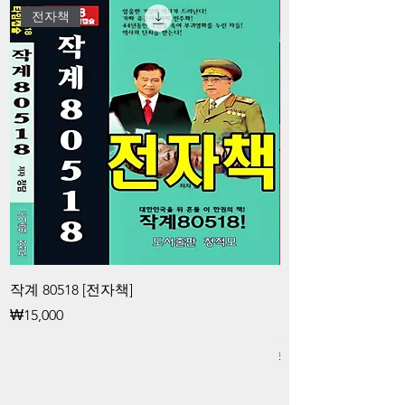
전자책
작계 80518 [전자책]
김대중과 청죽회 
공작대중과 청죽회
가격
₩15,000
화 공작 [전자책]
가격
₩15,000