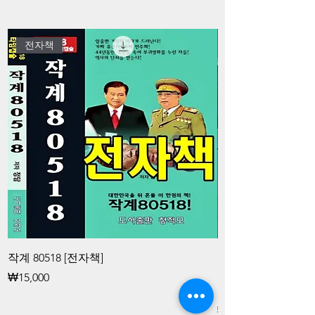
전자책
작계 80518 [전자책]
김대중과 청죽회 
공작대중과 청죽회
가격
₩15,000
화 공작 [전자책]
가격
₩15,000