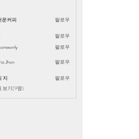
거운커피
팔로우
K
팔로우
koreaonly
팔로우
only
rio Jhon
팔로우
 지
팔로우
 보기(9명)