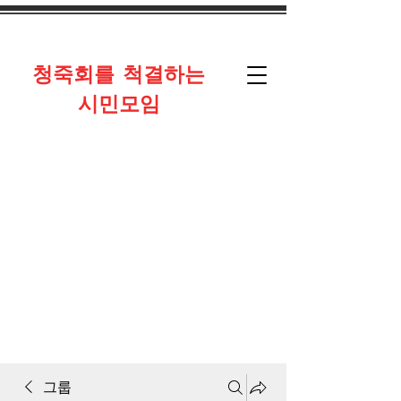
​청죽회를 척결하는
시민모임
그룹