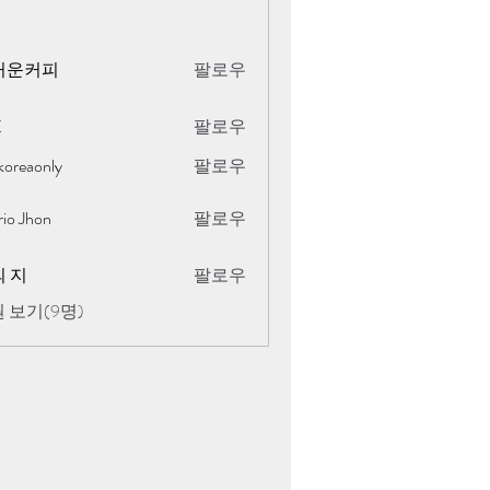
거운커피
팔로우
K
팔로우
koreaonly
팔로우
only
rio Jhon
팔로우
 지
팔로우
 보기(9명)