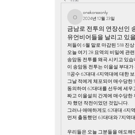
onekoreaonly
2024년 12월 23일
onekoreaonly
금남로 전투의 연장선인 송
유언비어들을 날리고 있을
저들이 6월 말로 마감된 518 
오늘 여기 28 묘역의 비밀에 관
송암동 전투를 왜곡 시키고 있습
이 송암동 전투는 이을설 부대가
11공수 62대대 4지역대에 대한
그날 적에게 체포되어 매수당한 1
동의하여 62대대를 선두에 세우고
짜고 이을설의 간계에 매수당한 후
자 했던 작전이었던 것입니다.
그러나 애매하게도 62대대 4지
먼저 출동했던 63대대와 7지역
우리들은 오늘 그분들을 애도해