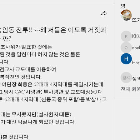
명
뜨
암동 전투!! ~~왜 저들은 이토록 거짓과
KK
 까?
KKK
진상 조사위가 발표한 것에는
one
onekorea
련된 것을 말한마디 하지 않는 것은 물론
니다.
Har
 전교사 교도대를 이용하여
 보복작전인 것입니다.
정의
정의 지
1여단장 최웅은 62대대 4지역대를 궤멸시키는데 
전체 회원
 당시 CAC 사령관( 부사령관 및 교도대장등)과 
 62대대 4지역대 (신동국 중위 포함)를 박살 내고
역대는 무사했지만(설사환자 때문)
대가 대신 박살나게 되었던 것입니다.
야할 것입니다.