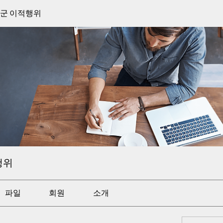
장군 이적행위
행위
파일
회원
소개