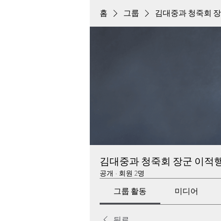
홈
그룹
김대중과 청죽회 
김대중과 청죽회 장군 이적
공개
·
회원 2명
그룹 활동
미디어
뒤로