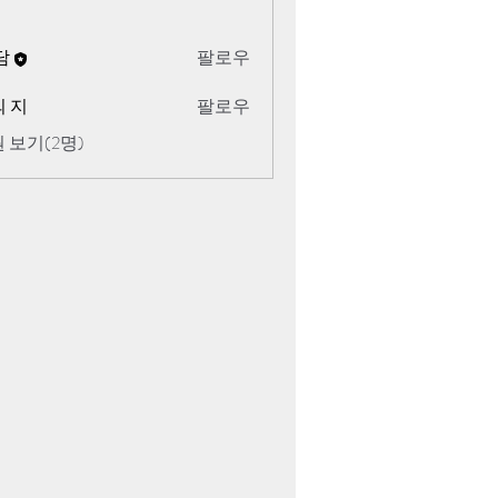
담
팔로우
 지
팔로우
 보기(2명)