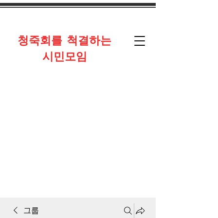
​청죽회를 척결하는
시민모임
그룹