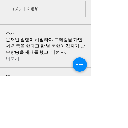
コメントを追加…
소개
문재인 일행이 히말라야 트래킹을 가면
서 귀국을 한다고 한 날 북한이 갑자기 난
수방송을 재개를 했고, 이런 사
...
더보기
명
Joro
팔로우
정의 지
팔로우
정의 지
정 담
팔로우
전체 회원 보기(3명)