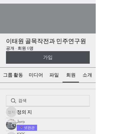
이태원 골목작전과 민주연구원
공개
·
회원 6명
가입
그룹 활동
미디어
파일
회원
소개
정의 지
정의 지
Joro
넷판관