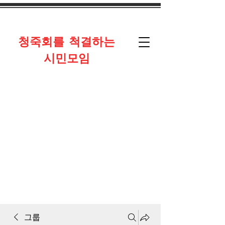
​청죽회를 척결하는
시민모임
그룹