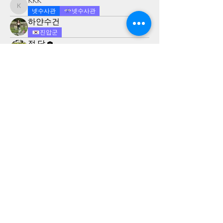
KKK
KKK
넷수사관
넷수사관
하얀수건
진압군
정 담
넷판관
뜨거운커피
넷수사관
​청척모
​후원계좌
국민
354601-04-201516
​도서출판 청척모
cofes1@yahoo.com
070-4517-5699
​카톡 cofes