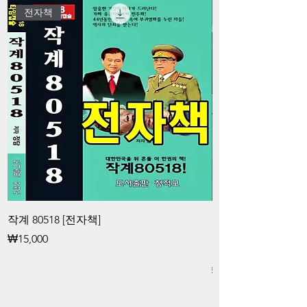
전자책
작계 80518 [전자책]
김대중과 청죽회 
공작대중과 청죽회
가격
₩15,000
화 공작 [전자책]
가격
₩15,000