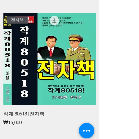
전자책
작계 80518 [전자책]
김대중과 청죽회 
공작대중과 청죽회
가격
₩15,000
화 공작 [전자책]
가격
₩15,000