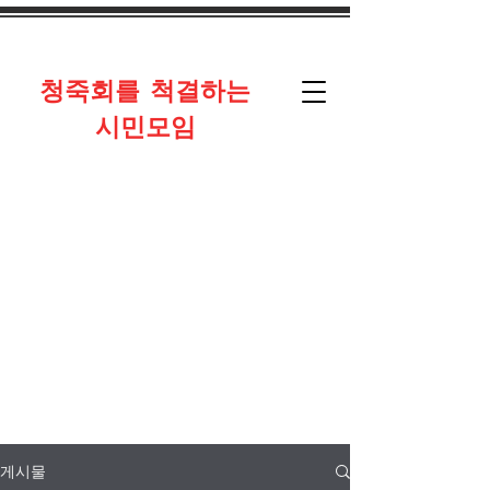
​청죽회를 척결하는
시민모임
게시물