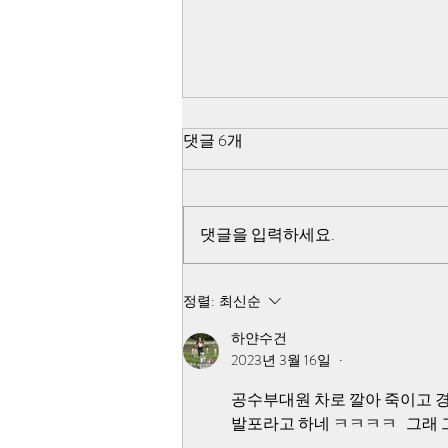
518 쌍방 펙트채크 - 진조위 44
댓글 6개
군데 무기고 습격 조사 불가능
선언이유
44군데 무기고를 향하여 출발한 지
점인 아시아 자동차에서 44군데 무
댓글을 입력하세요.
기고는 모두 거리가 다르고 탑재할
무기의 수량이 다른 점과 아시아 자
동차에서 일시에 44군데 무기고를
정렬:
최신순
향하여 일시에 440여대의 차량이
하얀수건
출발했다는 점, 44군데 무기고에서
2023년 3월 16일
•
출발 시간과 거리가 다른 광주 공원
시민군 훈련소를 향하여 일시에 출
공수부대원 차로 깔아 죽이고 경
발했다는 점, 44군데 무기고에서
발포라고 하네 ㅋㅋㅋㅋ   그래
무기고 습격을 했