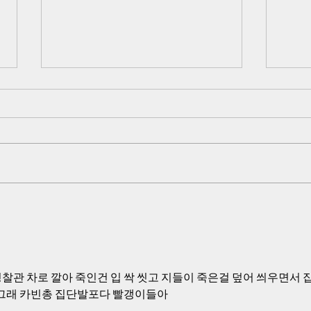
5·18 쌍방 펙트체크-검찰,국방
트럼
부,518 진조위는 모두 북한군
퇴한 
관련 조사를 포기
완전
검찰과 국방부 518 진조위가 진상
그러나
규명 불능이라고 선언한 사건 자체
나 대
가 북한군이 직접 작전을 한 내용이
략 전
기 때문에 조사에 접근 자체를 못하
있고,
고, 북한군은 개입하지 않았다고 거
하게 
짓 발표를 한 것입니다
적인 
도 이
시간을
심을 
찰관 차로 깔아 죽인건 입 싹 씻고 지들이 죽은걸 덮어 씌우면서 
 그래 카빈총 집단발포다 빨갱이들아 