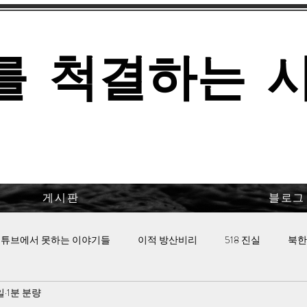
를 척결하는 
게시판
블로그
튜브에서 못하는 이야기들
이적 방산비리
518 진실
북한
일
1분 분량
 핫이슈
이태원 참사의 진실