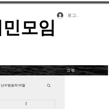
로그인
시민모임
쇼핑
 난수방송의 비밀