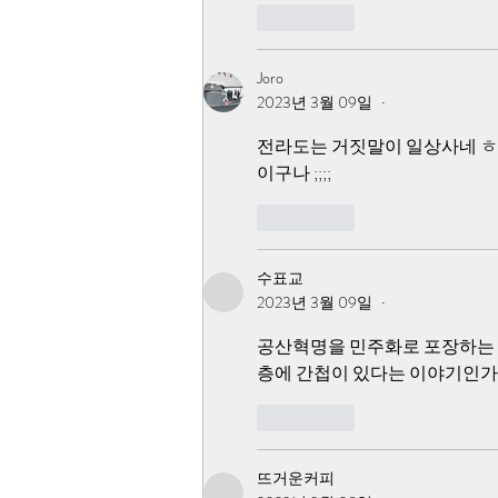
좋아요
Joro
2023년 3월 09일
•
전라도는 거짓말이 일상사네 ㅎ
이구나 ;;;;
좋아요
수표교
2023년 3월 09일
•
공산혁명을 민주화로 포장하는 기
층에 간첩이 있다는 이야기인가?
좋아요
뜨거운커피