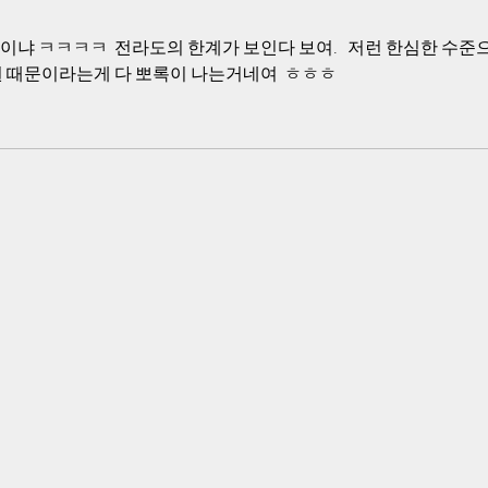
냐 ㅋㅋㅋㅋ  전라도의 한계가 보인다 보여.   저런 한심한 수준으
원 때문이라는게 다 뽀록이 나는거네여  ㅎㅎㅎ