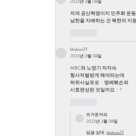
2023년 3월 08일
•
저게 공산혁명이지 민주화 운동이
남한을 지배하는 건 북한의 지
좋아요
bbsboss77
2023년 3월 08일
•
MBC와 노영기 저자슥 
형사처벌받게 해야되는데
허위사실유포ㆍ명예훼손죄
시효완성된 것일까요ㆍ?
좋아요
뜨거운커피
2023년 3월 08일
•
답글 상대:
bbsboss77