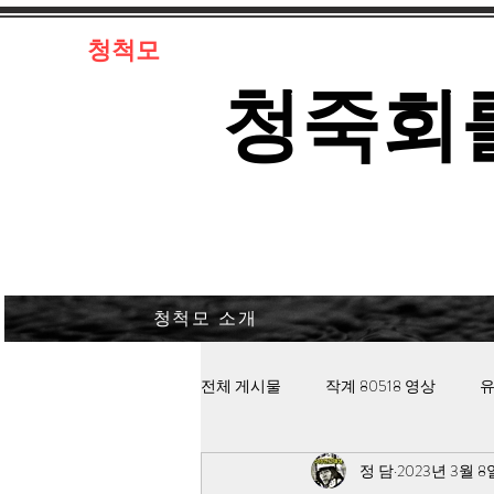
​청척모
​청죽회
청척모 소개
전체 게시물
작계 80518 영상
유
정 담
2023년 3월 8
김대중 북한경찰 납치고문
안보