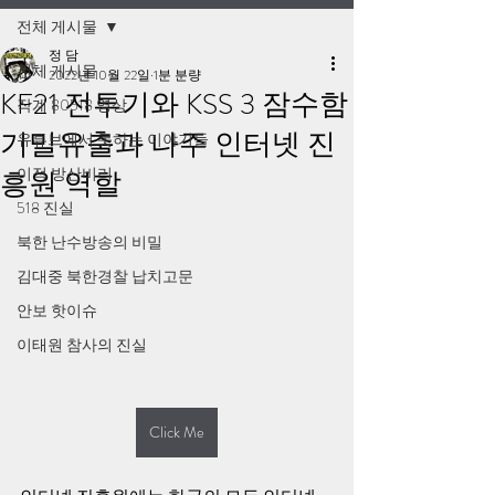
전체 게시물
정 담
전체 게시물
2022년 10월 22일
1분 분량
KF21 전투기와 KSS 3 잠수함
작계 80518 영상
기밀유출과 나주 인터넷 진
유튜브에서 못하는 이야기들
이적 방산비리
흥원 역할
518 진실
북한 난수방송의 비밀
김대중 북한경찰 납치고문
안보 핫이슈
이태원 참사의 진실
Click Me