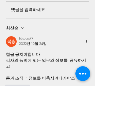
와 책무가 있는 국방부가 북한
선거 프로젝트를 트
군에게 한국군 군복을 입혀 한
연결하려고 했던 사
댓글을 입력하세요.
국군에 배속을 시키고 한국군
얼마나 치밀하게 홍
장성과 장교들의 지휘를 받게
석열 대선 전때부터
최신순
하고 한국군 무기를 지급해 한
지를 가늠해 볼 수
국군을 공격해 한국 최정예 공
bbsboss77
수부대원 45명을 살상 시킬 수
2022년 10월 24일
•
가 있습니까?
힘을 뭉쳐야합니다
각자의 능력에 맞는 업무와 정보를  공유하시
고ㆍ
돈과 조직 ㆍ정보를 비축시켜나가야죠
좋아요
KKK
2022년 10월 25일
•
답글 상대:
bbsboss77
맞아요. 회원 가입을 막아놓은듯....