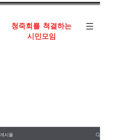
​청죽회를 척결하는
시민모임
게시물