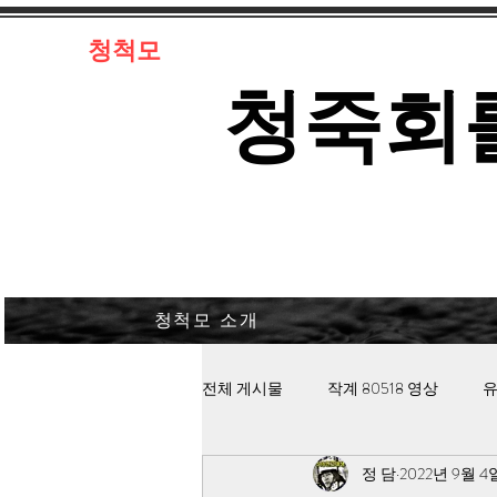
​청척모
​청죽회
청척모 소개
전체 게시물
작계 80518 영상
유
정 담
2022년 9월 4
김대중 북한경찰 납치고문
안보