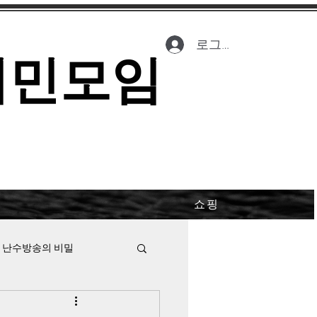
로그인
시민모임
쇼핑
 난수방송의 비밀