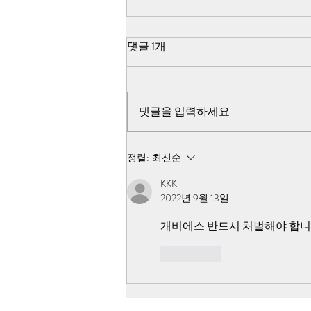
5·18 쌍방 펙트체크-검찰,국방
댓글 1개
부,518 진조위는 모두 북한군
관련 조사를 포기
검찰과 국방부 518 진조위가 진상
규명 불능이라고 선언한 사건 자체
댓글을 입력하세요.
가 북한군이 직접 작전을 한 내용이
기 때문에 조사에 접근 자체를 못하
고, 북한군은 개입하지 않았다고 거
정렬:
최신순
짓 발표를 한 것입니다
KKK
2022년 9월 13일
•
개비에스 반드시 처벌해야 합니
좋아요