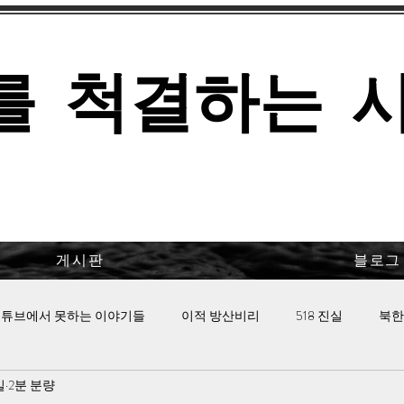
를 척결하는 
게시판
블로그
튜브에서 못하는 이야기들
이적 방산비리
518 진실
북한
일
2분 분량
 핫이슈
이태원 참사의 진실