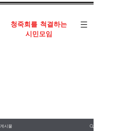
​청죽회를 척결하는
시민모임
게시물