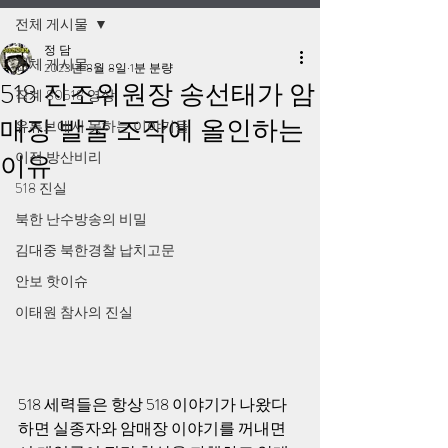
전체 게시물
정 담
전체 게시물
2023년 8월 8일
1분 분량
518 진조위원장 송선태가 암
작계 80518 영상
매장 발굴 조작에 올인하는
유튜브에서 못하는 이야기들
이적 방산비리
이유
518 진실
북한 난수방송의 비밀
김대중 북한경찰 납치고문
안보 핫이슈
이태원 참사의 진실
518 세력들은 항상 518 이야기가 나왔다 
하면 실종자와 암매장 이야기를 꺼내면