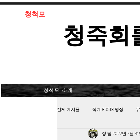
​청척모
​청죽회
청척모 소개
전체 게시물
작계 80518 영상
유
정 담
2022년 7월 3
김대중 북한경찰 납치고문
안보