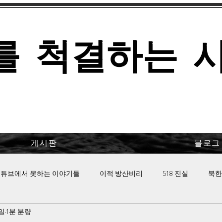
를 척결하는 
게시판
블로그
튜브에서 못하는 이야기들
이적 방산비리
518 진실
북한
1일
1분 분량
 핫이슈
이태원 참사의 진실