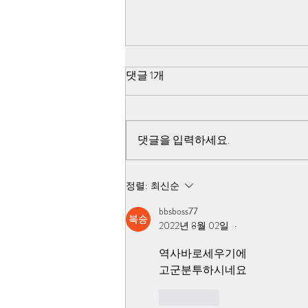
5·18 쌍방 펙트체크-검찰,국방
댓글 1개
부,518 진조위는 모두 북한군
관련 조사를 포기
검찰과 국방부 518 진조위가 진상
규명 불능이라고 선언한 사건 자체
댓글을 입력하세요.
가 북한군이 직접 작전을 한 내용이
기 때문에 조사에 접근 자체를 못하
고, 북한군은 개입하지 않았다고 거
정렬:
최신순
짓 발표를 한 것입니다
bbsboss77
2022년 8월 02일
•
역사바로세우기에
고군분투하시네요
좋아요