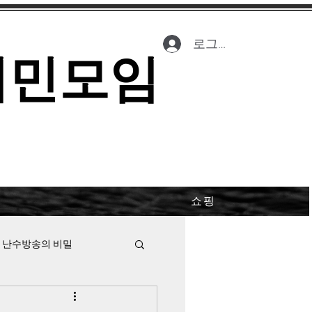
로그인
시민모임
쇼핑
 난수방송의 비밀