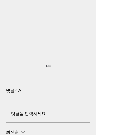
트럼프가 편파적이라고 재
이을설 중장, 김기
탈퇴한 유네스코, 518 기록
김대중여단의 명
물도 완전 편파적 등재
증거들
댓글 6개
그러나, 대한민국 어느 연구기
어떻게 국민의 재산
관이나 대학 또는 부설 기관에
가의 영토를 수호해
서 518침략 전쟁에 대한 연구를
와 책무가 있는 국
하지 않고 있고, 518 기록물에
군에게 한국군 군복
댓글을 입력하세요.
반하는 주장을 하게 되면 형사
국군에 배속을 시키
처벌을 하려는 위협적인 움직
장성과 장교들의 지
최신순
임을 보이고 있어서 아무도 이
하고 한국군 무기를