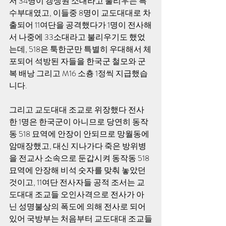
저 34명이 갱생원 소대라고 불리우는 특
수부대였고, 이들중 8명이 교도대대로 차
출되어 11여단을 공격했다가 1명이 전사해
서 나중에 33소대라고 불리우기도 했었
는데, 518은 툭한군만 특별히 우대해서 체
포되어 석방된 자들을 한국군 철모와 군
복 배낭 그리고 M16 소춍 1정씩 지급했습
니다. 
그리고 교도대대 조교로 위장했다 전사
한 1명은 한국군이 아니므로 당연히 동작
동 518 묘역에 안장이 안되므로 망월동에 
암매장했고, 대신 지나가다 죽은 방위병
을 전교사 소속으로 둔갑시켜 동작동 518 
묘역에 안장해 비석 숫자를 맞춰 놓았던 
것이고, 11여단 전사자들 공적 조서는 교
도대대 조교들 오인사격으로 전사가 아
닌 성명불상의 폭도에 의해 전사로 되어 
있어 국방부는 처음부터 교도대대 조교들