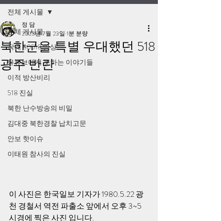
전체 게시물
정 담
전체 게시물
2023년 7월 23일
1분 분량
북한군을 특별 우대했던 518
작계 80518 영상
광주 반란
유튜브에서 못하는 이야기들
이적 방산비리
518 진실
북한 난수방송의 비밀
김대중 북한경찰 납치고문
안보 핫이슈
이태원 참사의 진실
이 사진은 한국일보 기자가 1980.5.22 광
천 경철서 역전 파출소 앞에서 오후 3~5 
시경에 찍은 사진 입니다. 