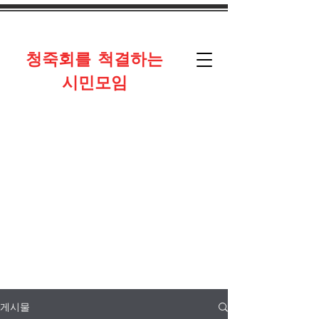
​청죽회를 척결하는
시민모임
게시물