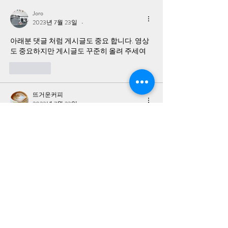
의제기를 하지 않고 지금까지
국군을 공격해 한국
Joro
시간을 보내 왔고, 미국 정부도
수부대원 45명을 살
2023년 7월 23일
•
관심을 보이지 않고 있습니다.
가 있습니까?
아래분 댓글 처럼 게시글도 중요 합니다. 영상
도 중요하지만 게시글도 꾸준히 올려 주세여 
좋아요
뜨거운커피
2023년 7월 23일
•
빨갱이들은  계속해서 집중타를 날려야 합니
다. 그래야 타협을 하던 항복을 하던 합니다. 놔
두면 쥐세끼 처럼 행동을 해서 절대로 안됩니
다.
좋아요
Harrio Jhon
2023년 7월 23일
•
유튜브 하고 게시글하고 같이 병행을 하는 것