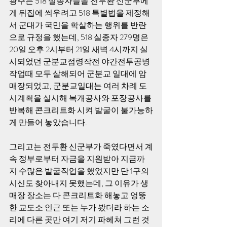
광주는 518 실종자들을 전두환 신군부에
게 뒤집에 씌우려고 518 특별법을 제정해
서 군대가 국민을 학살하는 행위를 반란
으로 규정을 했는데, 518 실종자 279명은 
20일 오후 2시부터 21일 새벽 4시까지 실
시되었던 군분교점령작전 야간전투공병
작업때 모두 살해되어 군분교 일대에 암
매장되었고, 군분교일대는 여러 차례 도
시계획을 실시해 복개공사와 포장공사를 
반복해 콘크리트화 시켜 발굴이 불가능하
게 만들어 놓았습니다.
그리고는 전두환 신군부가 죽였다면서 계
속 정부로부터 자금을 지원받아 지금까
지 수많은 발굴작업을 했었지만 단 1구의 
시신도 찾아내지 못했는데, 그 이유가 생
매장 장소는 다 콘크리트화 해놓고 엉뚱
한 교도소 인근 또는 누가 봤더라 하는 소
리에 다른 곳만 여기 저기 파헤쳐 그런 것