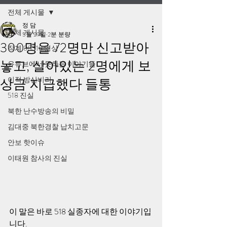
전체 게시물
정 담
전체 게시물
5월 29일
2분 분량
300명을 72명만 신고받아
작계 80518 영상
놓고, 살아있는 2명에게 보
유튜브에서 못하는 이야기들
이적 방산비리
상금 지급했다 들통
518 진실
북한 난수방송의 비밀
김대중 북한경찰 납치고문
안보 핫이슈
이태원 참사의 진실
이 말은 바로 518 실종자에 대한 이야기입
니다.