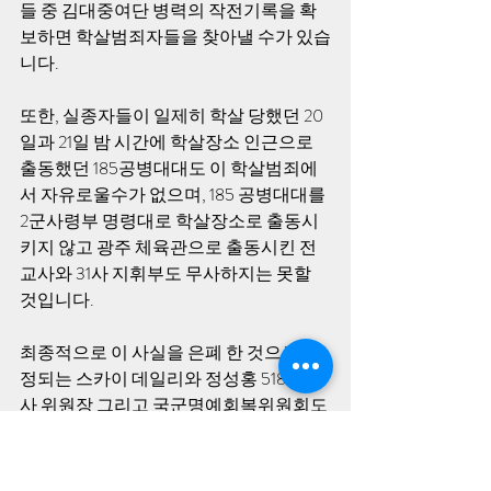
들 중 김대중여단 병력의 작전기록을 확
보하면 학살범죄자들을 찾아낼 수가 있습
니다.
또한, 실종자들이 일제히 학살 당했던 20
일과 21일 밤 시간에 학살장소 인근으로 
출동했던 185공병대대도 이 학살범죄에
서 자유로울수가 없으며, 185 공병대대를 
2군사령부 명령대로 학살장소로 출동시
키지 않고 광주 체육관으로 출동시킨 전
교사와 31사 지휘부도 무사하지는 못할 
것입니다.
최종적으로 이 사실을 은폐 한 것으로 추
정되는 스카이 데일리와 정성홍 518민진
사 위원장 그리고 국군명예회복위원회도 
은폐  여부에 대한 조사를 받아야 할 것으
로 확신하는 바입니다.