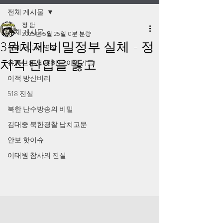
전체 게시물
정 담
전체 게시물
2025년 5월 25일
0분 분량
3원체제 비밀정부 실체 - 정
작계 80518 영상
치적 탄압을 뚫고
유튜브에서 못하는 이야기들
이적 방산비리
518 진실
북한 난수방송의 비밀
김대중 북한경찰 납치고문
안보 핫이슈
이태원 참사의 진실