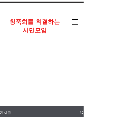
​청죽회를 척결하는
시민모임
게시물