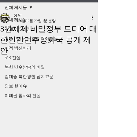
전체 게시물
정 담
전체 게시물
2024년 12월 29일
1분 분량
3원체제 비밀정부 드디어 대
작계 80518 영상
한인민민주공화국 공개 제
유튜브에서 못하는 이야기들
이적 방산비리
안
518 진실
북한 난수방송의 비밀
김대중 북한경찰 납치고문
안보 핫이슈
이태원 참사의 진실