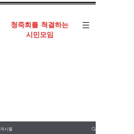
​청죽회를 척결하는
시민모임
게시물