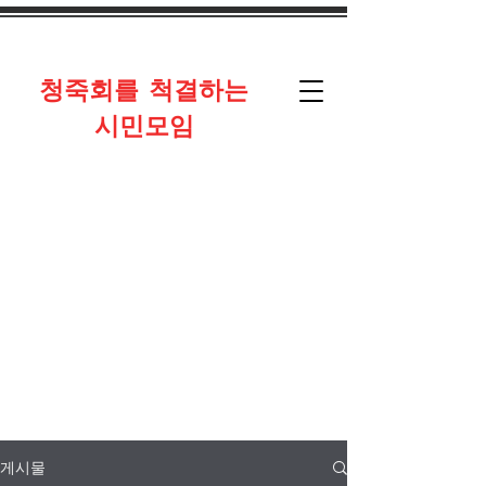
​청죽회를 척결하는
시민모임
게시물