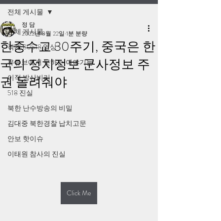
전체 게시물
정 담
전체 게시물
2022년 8월 22일
1분 분량
한중수교 30주기, 중국은 한
작계 80518 영상
국의 정치정보 군사정보 주
유튜브에서 못하는 이야기들
이적 방산비리
권 돌려줘야
518 진실
북한 난수방송의 비밀
김대중 북한경찰 납치고문
안보 핫이슈
이태원 참사의 진실
Click Me