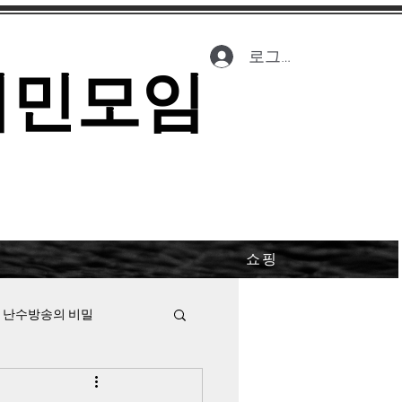
로그인
시민모임
쇼핑
 난수방송의 비밀