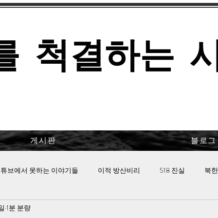
를 척결하는 
게시판
블로그
튜브에서 못하는 이야기들
이적 방산비리
518 진실
북한
8일
1분 분량
 핫이슈
이태원 참사의 진실