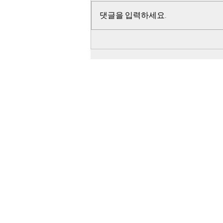
댓글을 입력하세요.
교회가서 염불 해 달라는 민경
욱, 권한없는 판사들 말고 공작
원 21호를 쳐라