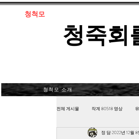
​청척모
​청죽회
청척모 소개
전체 게시물
작계 80518 영상
유
정 담
2022년 12월 
김대중 북한경찰 납치고문
안보