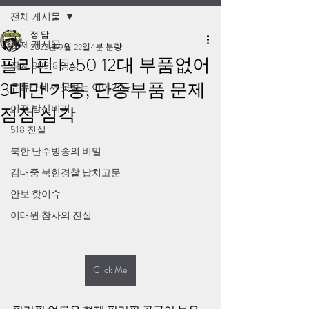
전체 게시물
정 담
전체 게시물
2022년 9월 22일
1분 분량
필리핀 Fa50 12대 부품없어
작계 80518 영상
3대만 가동, 단종부품 문제
유튜브에서 못하는 이야기들
이적 방산비리
점점 심각
518 진실
북한 난수방송의 비밀
김대중 북한경찰 납치고문
안보 핫이슈
이태원 참사의 진실
Click Me