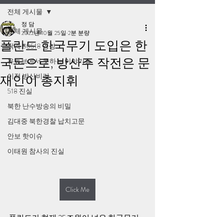
전체 게시물
정 담
전체 게시물
2022년 10월 25일
2분 분량
폴란드 한국무기 도입은 한
작계 80518 영상
국돈으로, 방산주 작전은 문
유튜브에서 못하는 이야기들
이적 방산비리
재인이 총지휘
518 진실
북한 난수방송의 비밀
김대중 북한경찰 납치고문
안보 핫이슈
이태원 참사의 진실
Click Me