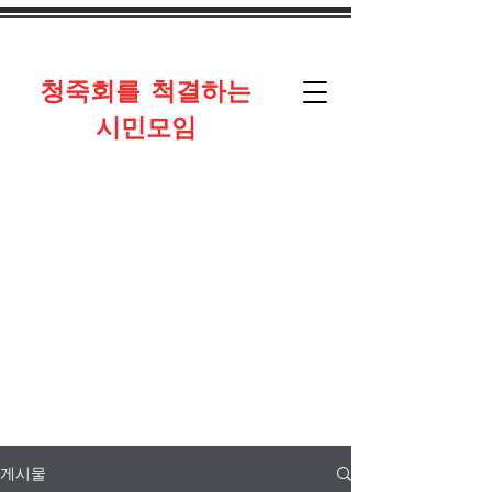
​청죽회를 척결하는
시민모임
게시물