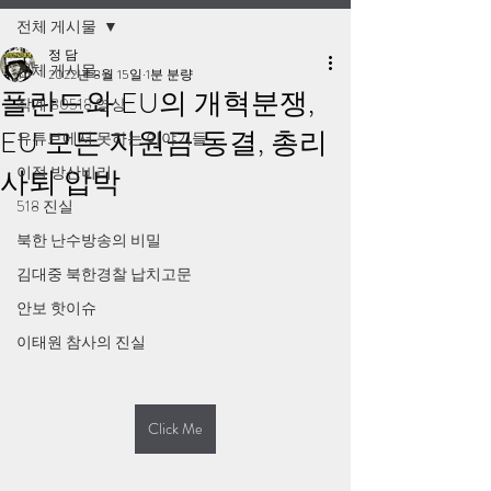
전체 게시물
정 담
전체 게시물
2022년 8월 15일
1분 분량
폴란드와 EU의 개혁분쟁,
작계 80518 영상
EU 모든 지원금 동결, 총리
유튜브에서 못하는 이야기들
이적 방산비리
사퇴 압박
518 진실
북한 난수방송의 비밀
김대중 북한경찰 납치고문
안보 핫이슈
이태원 참사의 진실
Click Me