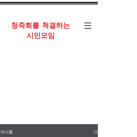
​청죽회를 척결하는
시민모임
게시물