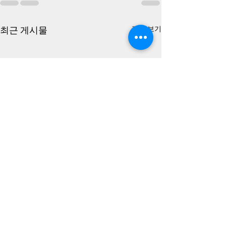
최근 게시물
전체 보기
5·18 쌍방 펙트체크-검찰,
518 쌍방 펙트체
국방부,518 진조위는 모두
동 오인사격 교