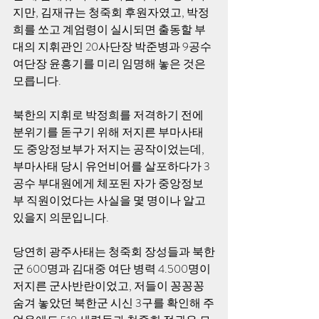
지만, 김재규는 청죽회 후원자였고, 박정
희를 쏘고 계엄령이 실시되면 출동할 부
대의 지휘관인 20사단장 박준병과 9공수
여단장 윤흥기를 미리 임명해 놓은 것은 
모릅니다.
북한의 지휘로 박정희를 저격하기 전에 
분위기를 돋구기 위해 저지른 부마사태
도 중앙정보부가 저지는 공작이었는데, 
부마사태 당시 유언비어를 살포하다가 3
공수 부대원에게 체포된 자가 중앙정보
부 직원이었다는 사실을 몇 명이나 알고 
있을지 의문입니다.
당연히 광주사태는 청죽회 장성들과 북한
군 600명과 김대중 여단 병력 4.500명이 
저지른 군사반란이었고, 저들이 꽁꽁꽁 
숨겨 놓았던 북한군 시신 3구를 확인해 주