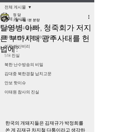
전체 게시물
정 담
전체 게시물
3월 18일
1분 분량
탈영병 아빠, 청죽회가 저지
작계 80518 영상
른 부마사태 광주사태를 헌
유튜브에서 못하는 이야기들
이적 방산비리
법에?
518 진실
북한 난수방송의 비밀
김대중 북한경찰 납치고문
안보 핫이슈
이태원 참사의 진실
한국의 개돼지들은 김재규가 박정희를 
쏜 게 김재규 차지철 다툼이라고 생각하