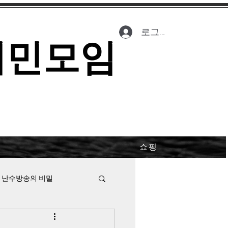
로그인
시민모임
쇼핑
 난수방송의 비밀