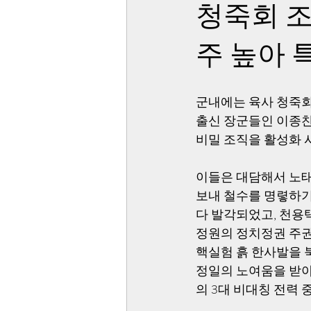
청죽회 조
주 높아 
군내에는 육사 청죽회
출신 장군들인 이종찬
비밀 조직을 활성화 
이들은 대담해서 노태
보내 철수를 명렿하기
다 발각되었고, 천용
정원의 정치정권 주권
핵실험 흙 한사발을 북
정일의 노여움을 받아
의 3대 비대칭 전력