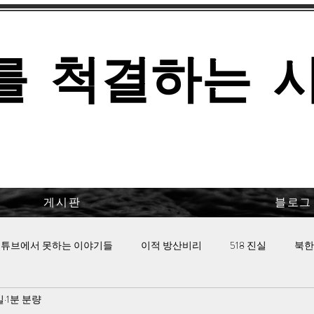
를 척결하는 
게시판
블로그
튜브에서 못하는 이야기들
이적 방산비리
518 진실
북한
일
1분 분량
 핫이슈
이태원 참사의 진실