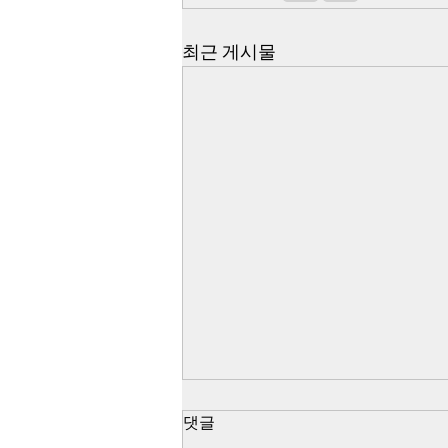
최근 게시물
518 쌍방 펙트채크 - 진조위 44
댓글
군데 무기고 습격 조사 불가능