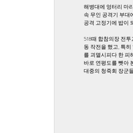
해병대에 엉터리 마리
속 무인 공격기 부대
공격 고정기에 밥이 되
518때 합참의장 전
동 작전을 했고, 특히
를 괴멸시피다 한 피
바로 연평도를 뺏아 
대중의 청죽회 장군들