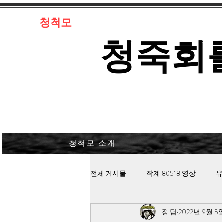
​청척모
​청죽회
청척모 소개
전체 게시물
작계 80518 영상
유
정 담
2022년 9월 5
김대중 북한경찰 납치고문
안보