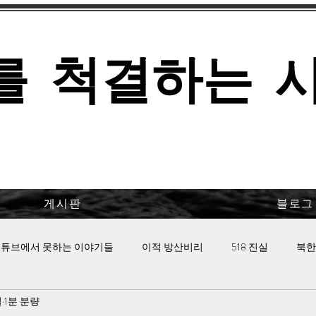
를 척결하는 
게시판
블로그
튜브에서 못하는 이야기들
이적 방산비리
518 진실
북한
일
1분 분량
 핫이슈
이태원 참사의 진실