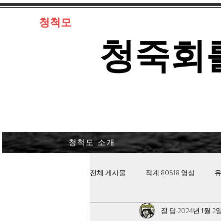
​청척모
​청죽회
청척모 소개
전체 게시물
작계 80518 영상
유
정 담
2024년 1월 2
김대중 북한경찰 납치고문
안보