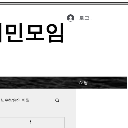
로그인
시민모임
쇼핑
 난수방송의 비밀