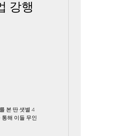
업 강행
 본 딴 샛별 4
 통해 이들 무인