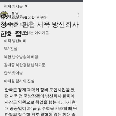
전체 게시물
정 담
전체 게시물
2025년 6월 29일
1분 분량
청죽회 간첩 서욱 방산회사
작계 80518 영상
한화 접수
유튜브에서 못하는 이야기들
이적 방산비리
518 진실
북한 난수방송의 비밀
김대중 북한경찰 납치고문
안보 핫이슈
이태원 참사의 진실
한국군 경계 과학화 장비 도입사업을 했
던 서욱 전 국방장관이 방산회사 한화에 
사장급 임원으로 취업을 했는데, 과거 현
대 중공업이 214급 잠수함을 건조할 때 단 
한척의 잠수함 건조 경험이 없는 현대 중