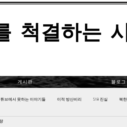
를 척결하는 
게시판
블로그
튜브에서 못하는 이야기들
이적 방산비리
518 진실
북한
분량
 핫이슈
이태원 참사의 진실