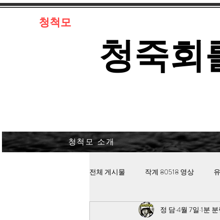
​청척모
​청죽회
청척모 소개
전체 게시물
작계 80518 영상
유
정 담
4월 7일
1분 
김대중 북한경찰 납치고문
안보