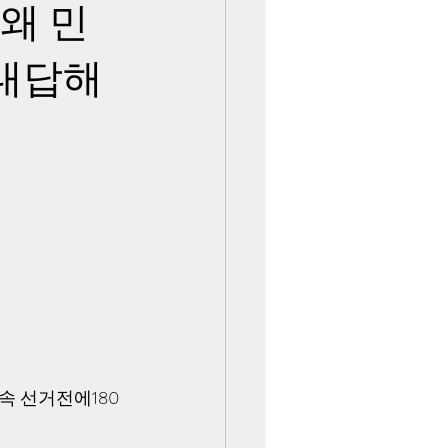
왜 민
 대답해
계속 선거전에180