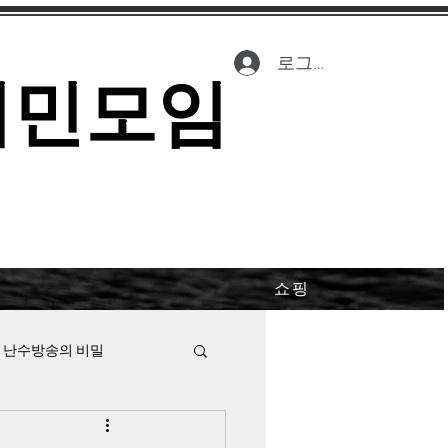
로그인
시민모임
쇼핑
 난수방송의 비밀