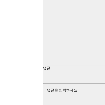
518 쌍방 펙트채크 - 진조위 44
댓글
군데 무기고 습격 조사 불가능
선언이유
44군데 무기고를 향하여 출발한 지
점인 아시아 자동차에서 44군데 무
댓글을 입력하세요.
기고는 모두 거리가 다르고 탑재할
무기의 수량이 다른 점과 아시아 자
동차에서 일시에 44군데 무기고를