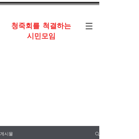
​청죽회를 척결하는
시민모임
게시물