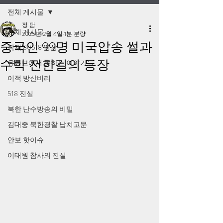
전체 게시물
정 담
전체 게시물
2025년 2월 4일
1분 분량
중국인 99명 미국압송 썰과
작계 80518 영상
수박 전한길의 등장
유튜브에서 못하는 이야기들
이적 방산비리
518 진실
북한 난수방송의 비밀
김대중 북한경찰 납치고문
안보 핫이슈
이태원 참사의 진실