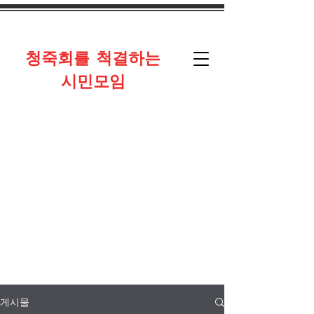
​청죽회를 척결하는
시민모임
게시물