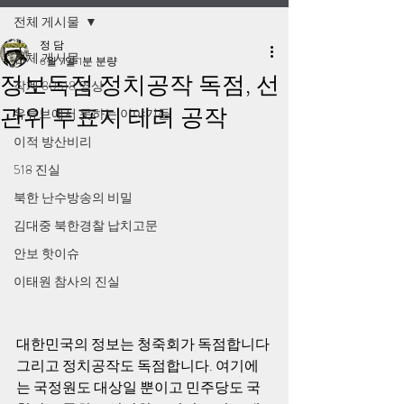
전체 게시물
정 담
전체 게시물
6월 7일
1분 분량
정보독점 정치공작 독점, 선
작계 80518 영상
관위 투표지 테러 공작
유튜브에서 못하는 이야기들
이적 방산비리
518 진실
북한 난수방송의 비밀
김대중 북한경찰 납치고문
안보 핫이슈
이태원 참사의 진실
대한민국의 정보는 청죽회가 독점합니다 
그리고 정치공작도 독점합니다. 여기에
는 국정원도 대상일 뿐이고 민주당도 국