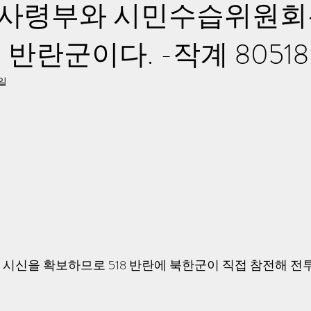
사령부와 시민수습위원회
반란군이다. -작계 80518
1일
시신을 확보하므로 518 반란에 북한군이 직접 참전해 전