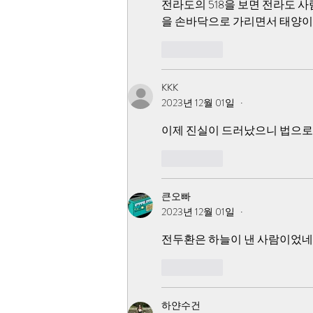
전라도의 518을 보면 전라도 사
발했다는 점, 44군데 무기고에서
을 손바닥으로 가리면서 태양이
무기고 습격을 했
좋아요
KKK
2023년 12월 01일
•
이제 진실이 드러났으니 법으로
좋아요
큰오빠
2023년 12월 01일
•
전두환은 하늘이 낸 사람이었네.
좋아요
하얀수건