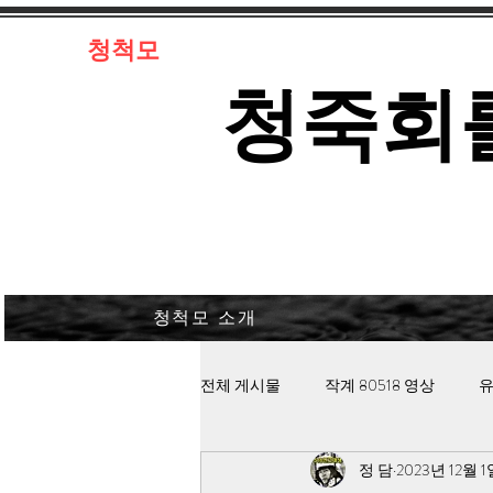
​청척모
​청죽회
청척모 소개
전체 게시물
작계 80518 영상
유
정 담
2023년 12월 1
김대중 북한경찰 납치고문
안보