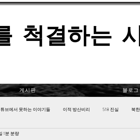
를 척결하는 
게시판
블로그
튜브에서 못하는 이야기들
이적 방산비리
518 진실
북한
일
1분 분량
 핫이슈
이태원 참사의 진실