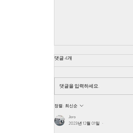
518 쌍방 펙트채크 - 진조위 44
댓글 4개
군데 무기고 습격 조사 불가능
선언이유
44군데 무기고를 향하여 출발한 지
점인 아시아 자동차에서 44군데 무
댓글을 입력하세요.
기고는 모두 거리가 다르고 탑재할
무기의 수량이 다른 점과 아시아 자
동차에서 일시에 44군데 무기고를
정렬:
최신순
향하여 일시에 440여대의 차량이
Joro
출발했다는 점, 44군데 무기고에서
2023년 12월 01일
•
출발 시간과 거리가 다른 광주 공원
시민군 훈련소를 향하여 일시에 출