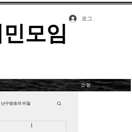
로그인
시민모임
쇼핑
 난수방송의 비밀