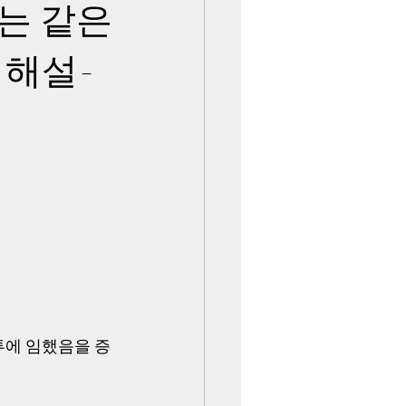
는 같은
 해설-
투에 임했음을 증