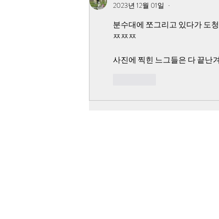
2023년 12월 01일
•
분수대에 쪼그리고 있다가 도청에
ㅉㅉㅉ 
사진에 찍힌 느그들은 다 끝난
좋아요