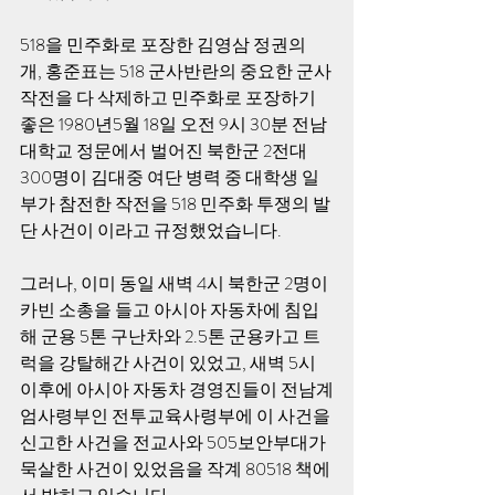
518을 민주화로 포장한 김영삼 정권의 
개, 홍준표는 518 군사반란의 중요한 군사
작전을 다 삭제하고 민주화로 포장하기 
좋은 1980년5월 18일 오전 9시 30분 전남 
대학교 정문에서 벌어진 북한군 2전대 
300명이 김대중 여단 병력 중 대학생 일
부가 참전한 작전을 518 민주화 투쟁의 발
단 사건이 이라고 규정했었습니다.
그러나, 이미 동일 새벽 4시 북한군 2명이 
카빈 소총을 들고 아시아 자동차에 침입
해 군용 5톤 구난차와 2.5톤 군용카고 트
럭을 강탈해간 사건이 있었고, 새벽 5시 
이후에 아시아 자동차 경영진들이 전남계
엄사령부인 전투교육사령부에 이 사건을 
신고한 사건을 전교사와 505보안부대가 
묵살한 사건이 있었음을 작계 80518 책에