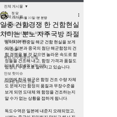
전체 게시물
정 담
전체 게시물
2022년 6월 30일
1분 분량
일중 건함경쟁 한 건함현실
작계 80518 영상
치미는 분노 자주국방 좌절
유튜브에서 못하는 이야기들
이적 방산비리
동아시아 한중일 해군 건함 현실을 보게 
되면, 일본과 중국의 첨단 해군함정의 건
518 진실
함 경쟁을 볼 것 같으면 놀라운 속도로 함
북한 난수방송의 비밀
정들을 건조해 내고, 함정 가격과 품질도 
김대중 북한경찰 납치고문
엄청난 수준으로 알려지고 있습니다.
안보 핫이슈
반면에 한국 해군은 함정 건조 수량 자체
이태원 참사의 진실
도 문제지만 함정의 품질과 무장수준을 
보게 되면 도대체 왜 함정을 건조하는지 
알 수가 없는 상황을 접하게 됩니다. 
독도수역은 일본에 내준지 오래되었고, 