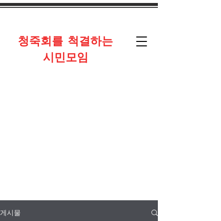
​청죽회를 척결하는
시민모임
게시물