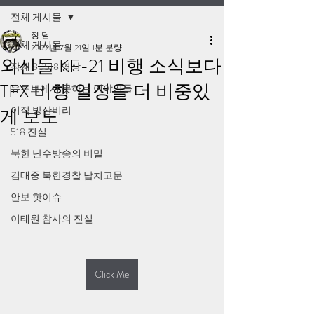
전체 게시물
정 담
전체 게시물
2022년 7월 21일
1분 분량
외신들 KF-21 비행 소식보다
작계 80518 영상
TFX 비행 일정을 더 비중있
유튜브에서 못하는 이야기들
이적 방산비리
게 보도
518 진실
북한 난수방송의 비밀
김대중 북한경찰 납치고문
안보 핫이슈
이태원 참사의 진실
Click Me