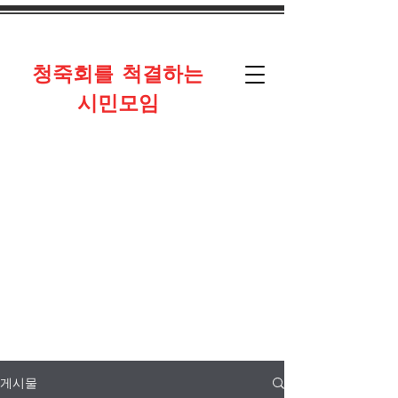
​청죽회를 척결하는
시민모임
게시물